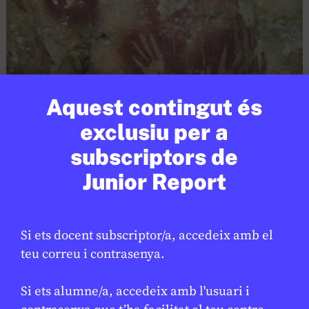
Aquest contingut és
exclusiu per a
SOCIETAT
/
ART
subscriptors de
Descobreixen les pintures
★
Junior Report
rupestres més antigues de la
humanitat a Indonèsia
ESTHER ESCOLÁN
28 DE GENER DE 2026 · 6:00
Si ets docent subscriptor/a, accedeix amb el
teu correu i contrasenya.
CICLE SUPERIOR DE PRIMÀRIA
1R CICLE ESO
2N CICLE ESO
BATXILLERAT
Si ets alumne/a, accedeix amb l'usuari i