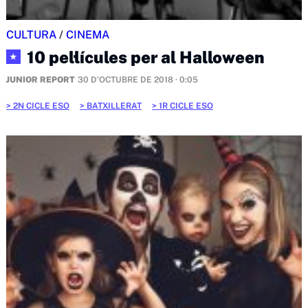
CULTURA
/
CINEMA
10 pel·lícules per al Halloween
★
JUNIOR REPORT
30 D'OCTUBRE DE 2018 · 0:05
2N CICLE ESO
BATXILLERAT
1R CICLE ESO