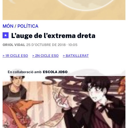
MÓN
/
POLÍTICA
L’auge de l’extrema dreta
★
ORIOL VIDAL
25 D'OCTUBRE DE 2018 · 10:05
1R CICLE ESO
2N CICLE ESO
BATXILLERAT
En col·laboració amb
ESCOLA JOSO