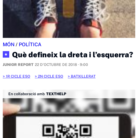
MÓN
/
POLÍTICA
Què defineix la dreta i l’esquerra?
★
JUNIOR REPORT
22 D'OCTUBRE DE 2018 · 9:00
1R CICLE ESO
2N CICLE ESO
BATXILLERAT
En col·laboració amb
TEXTHELP