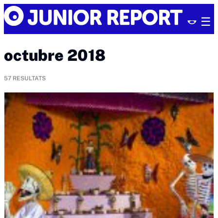
Skip
Junior
to
Report
content
octubre 2018
57
RESULTATS