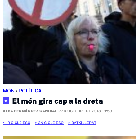
MÓN
/
POLÍTICA
El món gira cap a la dreta
★
ALBA FERNÁNDEZ CANDIAL
22 D'OCTUBRE DE 2018 · 9:50
1R CICLE ESO
2N CICLE ESO
BATXILLERAT