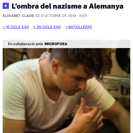
L’ombra del nazisme a Alemanya
★
ELISABET CLAUS
23 D'OCTUBRE DE 2018 · 9:05
1R CICLE ESO
2N CICLE ESO
BATXILLERAT
En col·laboració amb
MICROFUSA