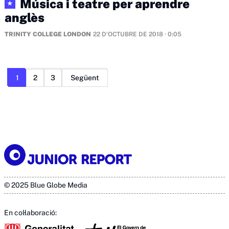
Música i teatre per aprendre
★
anglès
TRINITY COLLEGE LONDON
22 D'OCTUBRE DE 2018 · 0:05
Paginació
1
2
3
Següent
de
les
entrades
© 2025 Blue Globe Media
En col·laboració: