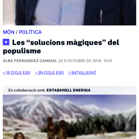
MÓN
/
POLÍTICA
Les “solucions màgiques” del
★
populisme
ALBA FERNÁNDEZ CANDIAL
24 D'OCTUBRE DE 2018 · 0:05
1R CICLE ESO
2N CICLE ESO
BATXILLERAT
En col·laboració amb
ESTABANELL ENERGIA