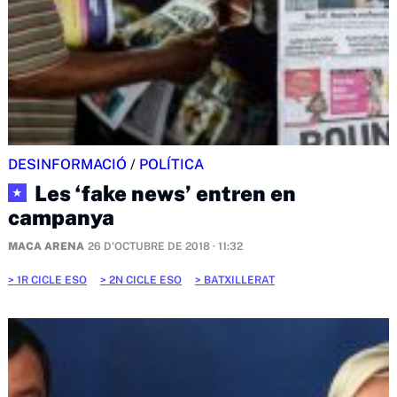
DESINFORMACIÓ
/
POLÍTICA
Les ‘fake news’ entren en
★
campanya
MACA ARENA
26 D'OCTUBRE DE 2018 · 11:32
1R CICLE ESO
2N CICLE ESO
BATXILLERAT